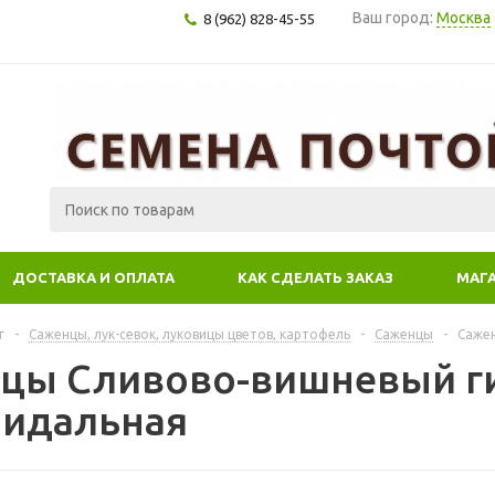
Ваш город:
Москва
8 (962) 828-45-55
ДОСТАВКА И ОПЛАТА
КАК СДЕЛАТЬ ЗАКАЗ
МАГ
г
-
Саженцы, лук-севок, луковицы цветов, картофель
-
Саженцы
-
Саже
цы Сливово-вишневый г
идальная