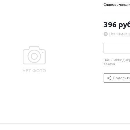
Сливово-вишн
396
руб
Нет в налич
Наши менеджер
заказа
Поделит