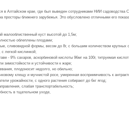
ся в Алтайском крае, где был выведен сотрудниками НИИ садоводства С
на просторы ближнего зарубежья. Это обусловлено отличными его показ
й малооблиственный куст высотой до 1,5м;
олностью облеплены плодами;
ные, сливовидной формы, весом до 8г, с большим количеством крупных 
 с легкой кислинкой;
аве - 9% сахаров, аскорбиновой кислоты 96мг на 100г, титруемая кислот
и зимостойкости и устойчивости к жаре;
евания, плодоносит недолго, но обильно;
очковому клещу и мучнистой росе, умеренная восприимчивость к антракт
тели урожайности, с одного растения собирают до 6кг ягод;
аправления, слабая транспортабельность;
бность в тщательном уходе,