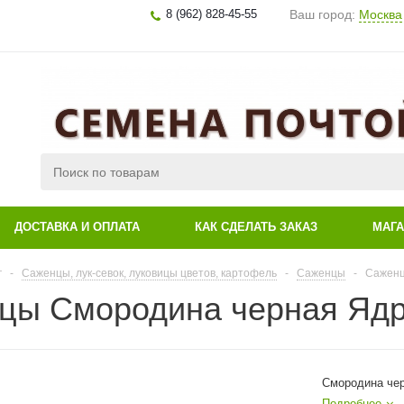
8 (962) 828-45-55
Ваш город:
Москва
ДОСТАВКА И ОПЛАТА
КАК СДЕЛАТЬ ЗАКАЗ
МАГ
г
-
Саженцы, лук-севок, луковицы цветов, картофель
-
Саженцы
-
Саженц
цы Смородина черная Яд
Смородина че
Подробнее