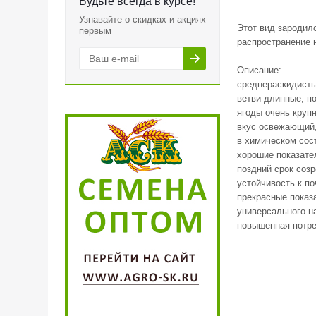
Будьте всегда в курсе!
Узнавайте о скидках и акциях
Этот вид зародил
первым
распространение 
Описание:
среднераскидисты
ветви длинные, п
ягоды очень круп
вкус освежающий,
в химическом сост
хорошие показател
поздний срок созр
устойчивость к п
прекрасные показа
универсального н
повышенная потре