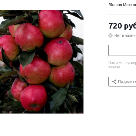
Яблоня Моско
720
руб
Нет в налич
Наши менеджер
заказа
Поделит