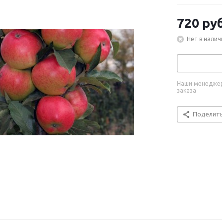
720
руб
Нет в налич
Наши менеджер
заказа
Поделит