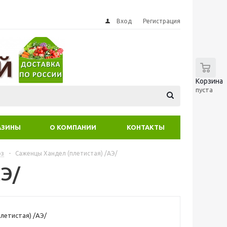
Вход
Регистрация
0
Корзина
пуста
АЗИНЫ
О КОМПАНИИ
КОНТАКТЫ
оз
-
Саженцы Хандел (плетистая) /АЭ/
АЭ/
плетистая) /АЭ/