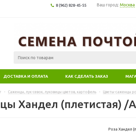
Ваш город:
Москва
8 (962) 828-45-55
ДОСТАВКА И ОПЛАТА
КАК СДЕЛАТЬ ЗАКАЗ
МАГ
г
-
Саженцы, лук-севок, луковицы цветов, картофель
-
Цветы-саженцы р
цы Хандел (плетистая) /
Роза Хандел (