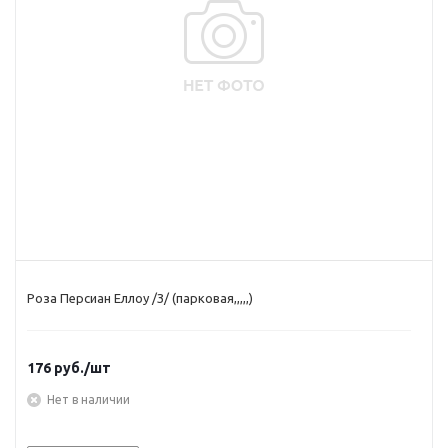
Роза Персиан Еллоу /З/ (парковая,,,,,)
176
руб.
/шт
Нет в наличии