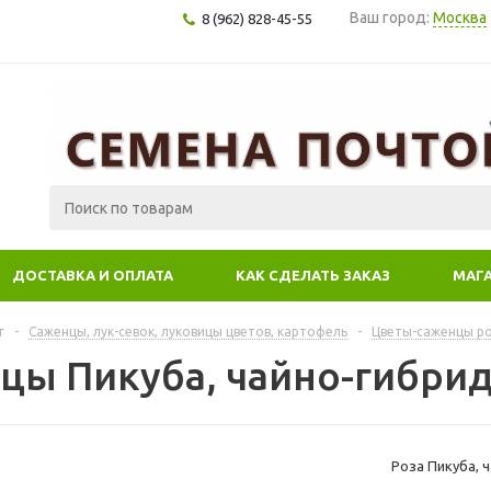
Ваш город:
Москва
8 (962) 828-45-55
ДОСТАВКА И ОПЛАТА
КАК СДЕЛАТЬ ЗАКАЗ
МАГ
г
-
Саженцы, лук-севок, луковицы цветов, картофель
-
Цветы-саженцы р
цы Пикуба, чайно-гибри
Роза Пикуба, 