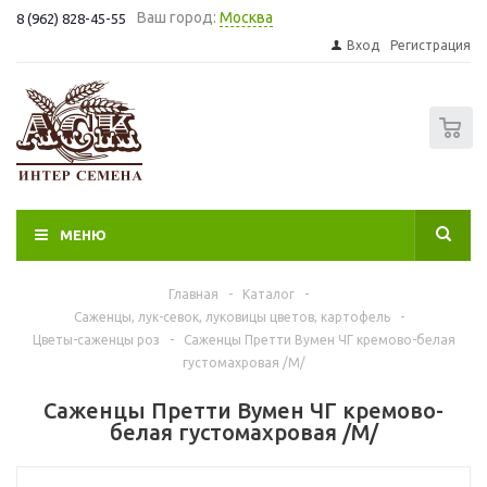
Ваш город:
Москва
8 (962) 828-45-55
Вход
Регистрация
0
МЕНЮ
Главная
-
Каталог
-
Саженцы, лук-севок, луковицы цветов, картофель
-
Цветы-саженцы роз
-
Саженцы Претти Вумен ЧГ кремово-белая
густомахровая /М/
Саженцы Претти Вумен ЧГ кремово-
белая густомахровая /М/