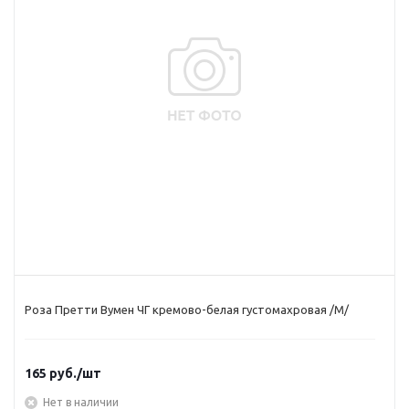
Роза Претти Вумен ЧГ кремово-белая густомахровая /М/
165
руб.
/шт
Нет в наличии