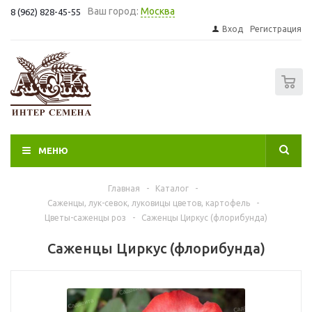
Ваш город:
Москва
8 (962) 828-45-55
Вход
Регистрация
0
МЕНЮ
Главная
-
Каталог
-
Саженцы, лук-севок, луковицы цветов, картофель
-
Цветы-саженцы роз
-
Саженцы Циркус (флорибунда)
Саженцы Циркус (флорибунда)