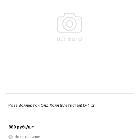
Роза Воллертон Олд Холл (плетистая) D-1 ltr
880
руб.
/шт
Нет в наличии