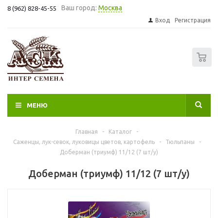
Ваш город:
Москва
8 (962) 828-45-55
Вход
Регистрация
0
МЕНЮ
Главная
-
Каталог
-
Саженцы, лук-севок, луковицы цветов, картофель
-
Тюльпаны
-
Доберман (триумф) 11/12 (7 шт/у)
Доберман (триумф) 11/12 (7 шт/у)