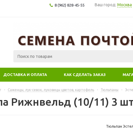
Ваш город:
Москва
8 (962) 828-45-55
ДОСТАВКА И ОПЛАТА
КАК СДЕЛАТЬ ЗАКАЗ
МАГ
г
-
Саженцы, лук-севок, луковицы цветов, картофель
-
Тюльпаны
-
Эсте
ла Рижнвельд (10/11) 3 ш
Тюльпан Эстел