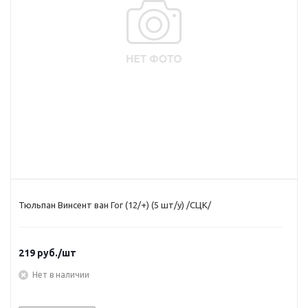
Тюльпан Винсент ван Гог (12/+) (5 шт/у) /СЦК/
219
руб.
/шт
Нет в наличии