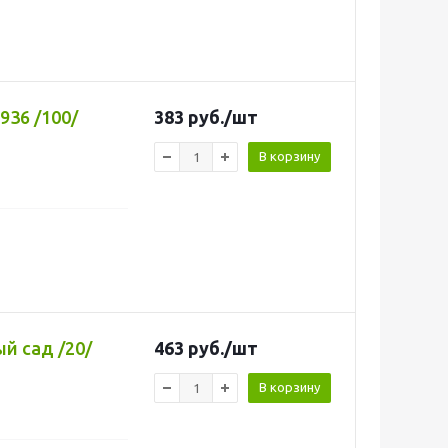
36 /100/
383
руб.
/шт
В корзину
й сад /20/
463
руб.
/шт
В корзину