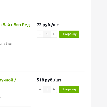
а Вайт Виз Ред
72
руб.
/шт
В корзину
Алт/ 5 шт
ручной /
518
руб.
/шт
В корзину
/